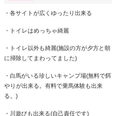
・各サイトが広
くゆったり出来る
・トイレは
めっちゃ
綺麗
・トイレ以外も綺麗(施設の
方が
夕方と朝
に掃除してまわってました)
・白馬がいる珍しいキャンプ場
(無料で餌
やりが出来る。有料で乗馬体験も出来
る。)
・川遊びも出来る(自己責任です)