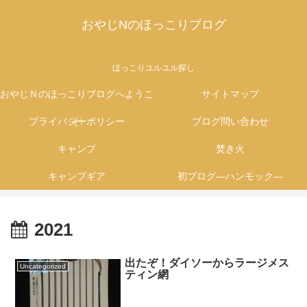
おやじNのほっこりブログ
ほっこりユルユル探し
おやじＮのほっこりブログへようこ
サイトマップ
プライバシーポリシー
そ❕
ブログ問い合わせ
キャンプ
焚き火
キャンプギア
初ブログ―ハンモック―
2021
出たぞ！ダイソーからラージメス
Uncategorized
ティン網