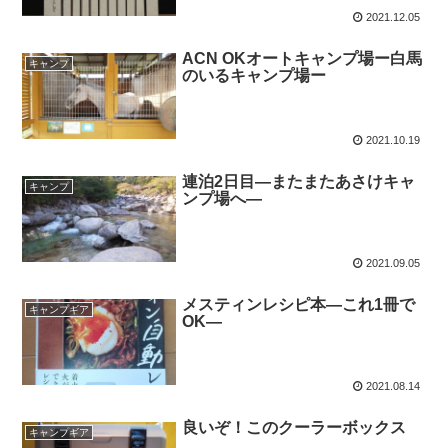
2021.12.05
ACN OKオートキャンプ場ー白馬
キャンプ
のいるキャンプ場ー
2021.10.19
連泊2日目―またまたあさけキャ
キャンプ
ンプ場へ―
2021.09.05
メスティンレシピ本―これ1冊で
キャンプギア
OK―
2021.08.14
良いぞ！このクーラーボックス
キャンプギア